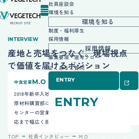
社員座談会
環境を知る
環境を知る
RECRUIT SITE
制度・福利厚生
採用情報
INTERVIEW
採用情報
産地と売場をつなぐ。現場視点
募集要項・選考フロー
で価値を届けるポジション
よくあるご質問
ENTRY
M.O
中食営業
2018年新卒入社。農学部農学科出身。入社後は
ENTRY
原材料購買部に配属され、現在は所沢プロセス
センターの営業として、仕入れ・提案・産地対
応まで幅広く担う。
コーポレートサイト
TOP
社員インタビュー
M.O