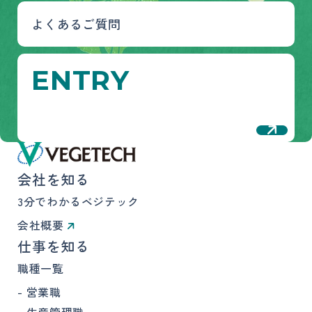
よくあるご質問
E
N
T
R
Y
ページトップへ
株式会社ベジテック
会社を知る
3分でわかるベジテック
会社概要
仕事を知る
職種一覧
営業職
生産管理職