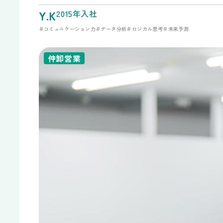
Y.K
2015年入社
＃コミュニケーション力
＃データ分析
＃ロジカル思考
＃未来予測
仲卸営業